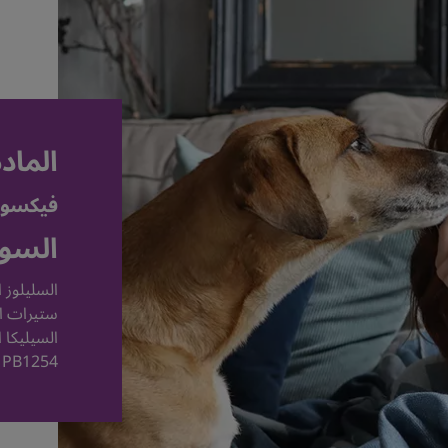
المادة
فيكسوفين
السو
السليلوز ا
ستيرات ال
PB1254 ، مزيج الصباغ الأصفر PB1255 ، هيدروكسي بروبيل