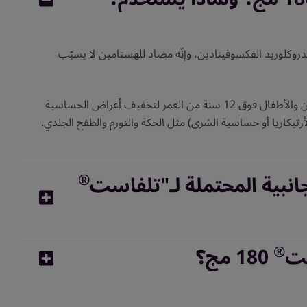
هيدروكلوريد الفكسوفينادين، وإنّه مضاد للهستامين لا يسبّب
180 مج للبالغين والأطفال فوق 12 سنة من العمر لتخفيف أعراض الحساسية
أرتيكاريا أو حساسية الشرى) مثل الحكة والتورم والطفح الجلدي.
®
انبية المحتملة لـ"تلفاست
®
ست
180 مج؟