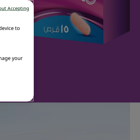
out Accepting
device to
anage your