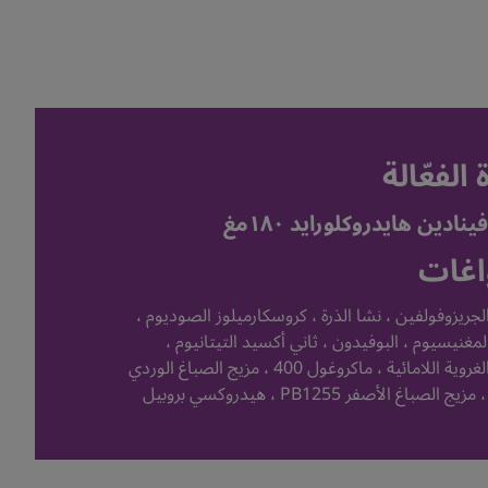
 الفعّالة
ادين هايدروكلورايد ١٨٠مغ
اغات
لجريزوفولفين ، نشا الذرة ، كروسكارميلوز الصوديوم ،
مغنيسيوم ، البوفيدون ، ثاني أكسيد التيتانيوم ،
السيليكا الغروية اللامائية ، ماكروغول 400 ، مزيج الصباغ الوردي