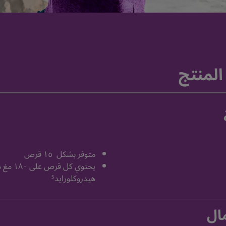
لمنتج
متوفر بشكل ١٥ قرص
يحتوي كل
هيدروكلورايد
5
ال