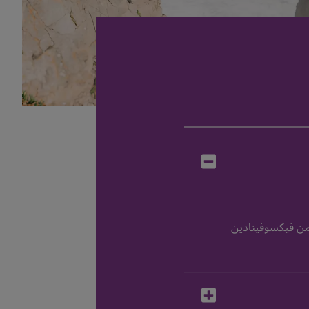
 قرص على ١٨٠ مغ من فيكسوفينادين