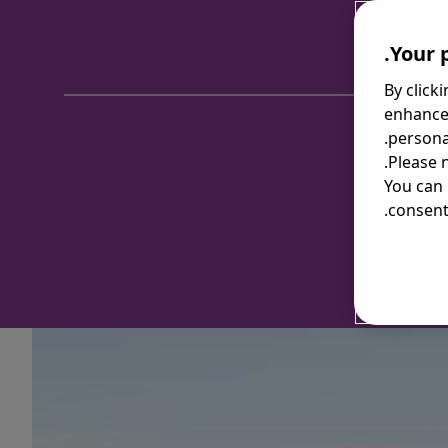
Your p
By click
enhance
personal
Please 
You can
consent 