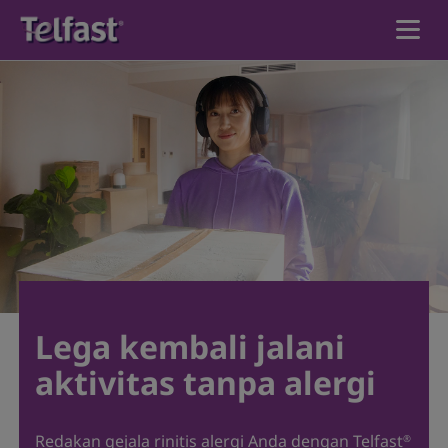
Beranda
®
Manfaat Telfast
Produk
Memahami Alergi
Lega kembali jalani
aktivitas tanpa alergi
Temukan Produk
Redakan gejala rinitis alergi Anda dengan Telfast
®