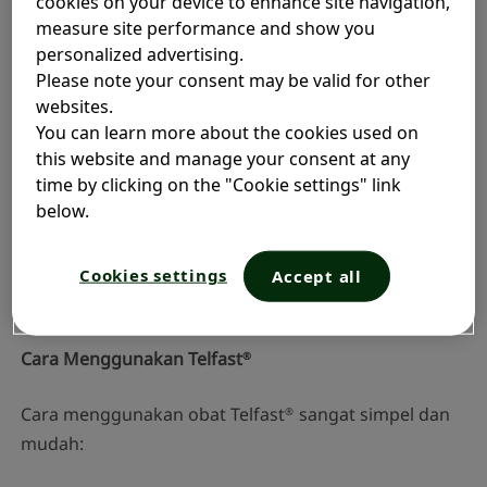
cookies on your device to enhance site navigation,
measure site performance and show you
Telfast
dapat meredakan berbagai gejala-gejala
®
personalized advertising.
alergi rinitis:
Please note your consent may be valid for other
websites.
Bersin
You can learn more about the cookies used on
Pilek
this website and manage your consent at any
Alergi
time by clicking on the "Cookie settings" link
Tenggorokan gatal
below.
Mata merah, gatal, dan berair
Baik Anda terkena alergi debu maupun alergi
Cookies settings
Accept all
membandel, Telfast
membantu meredakan gejala
®
alergi secara efektif.
Cara Menggunakan Telfast
®
Cara menggunakan obat Telfast
sangat simpel dan
®
mudah: