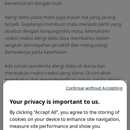
bersentuhan dengan kulit.
Alergi debu pada mata juga bukan hal yang jarang
terjadi. Gejalanya membuat mata menjadi perih yang
disebut dengan konjungtivitis mata. Memahami
reaksi-reaksi alergi debu bisa membantu dalam
langkah pencegahan proaktif dan mengurangi
dampaknya pada kesehatan.
Ada jutaan penderita alergi debu di dunia dan
merasakan reaksi-reaksi yang sama. Di sini akan
membahas dan mengidentifikasi gejala-gejala alergi
debu, tips mengurangi paparan debu, dan membantu
Continue without Accepting
dalam memilih perawatan yang paling efektif,
termasuk pilihan obat anti alergi.
Your privacy is important to us.
By clicking “Accept All”, you agree to the storing of
cookies on your device to enhance site navigation,
measure site performance and show you