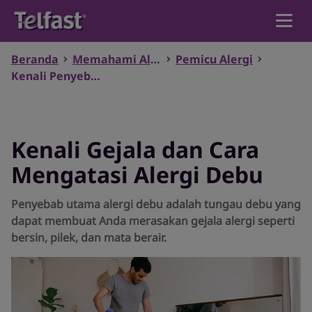
Beranda
Memahami Alergi
Pemicu Alergi
Beranda
Kenali Penyebab, Gejala, dan Cara Mengatasi Alergi
®
Manfaat Telfast
Kenali Gejala dan Cara
Produk
Mengatasi Alergi Debu
Penyebab utama alergi debu adalah tungau debu yang
Memahami Alergi
dapat membuat Anda merasakan gejala alergi seperti
bersin, pilek, dan mata berair.
Temukan Produk