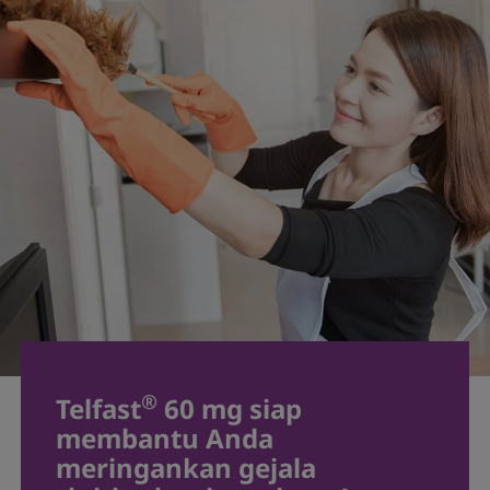
®
Telfast
60 mg siap
membantu Anda
meringankan gejala