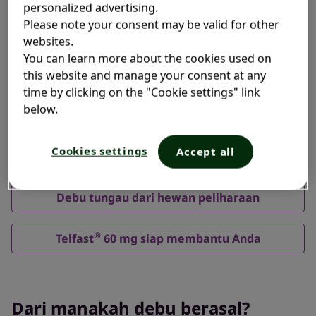
personalized advertising.
Di halaman ini Anda akan
Please note your consent may be valid for other
menemukan informasi
websites.
You can learn more about the cookies used on
mengenai:
this website and manage your consent at any
time by clicking on the "Cookie settings" link
below.
Dari manakah debu berasal?
Cookies settings
Accept all
Bagaimana cara mencegah timbulnya debu?
Debu tungau dari hewan peliharaan
®
Telfast
60 mg siap membantu Anda
Dari manakah debu berasal?