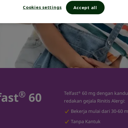
Cookies settings
Accept all
®
fast
60
Telfast
60 mg dengan kandun
®
redakan gejala Rinitis Alergi:
Bekerja mulai dari 30-60 m
Tanpa Kantuk