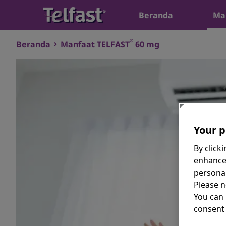
Beranda
Man
®
Beranda
Manfaat TELFAST
60 mg
Your p
By click
enhance
personal
Please n
You can
consent 