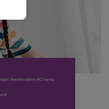
gan Fexofenadine HCl bantu
enit