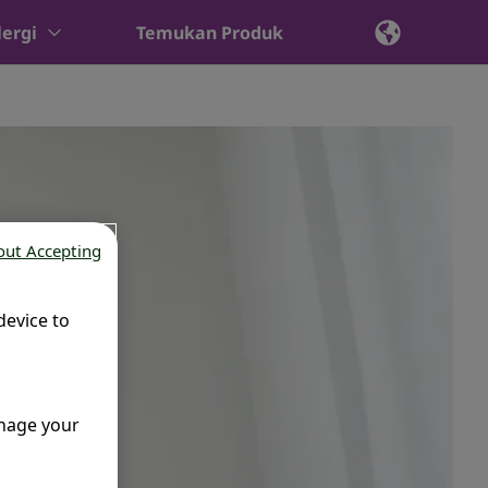
ergi
Temukan Produk
out Accepting
device to
anage your